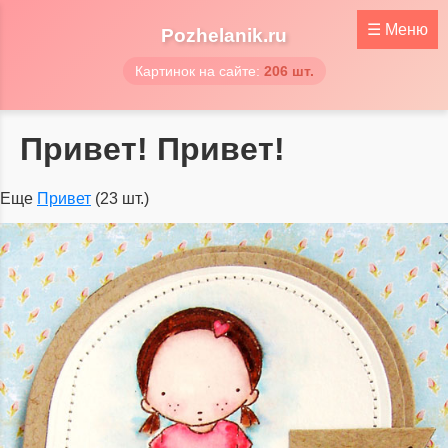
☰
Меню
Pozhelanik.ru
Картинок на сайте:
206 шт.
Привет! Привет!
Еще
Привет
(23 шт.)