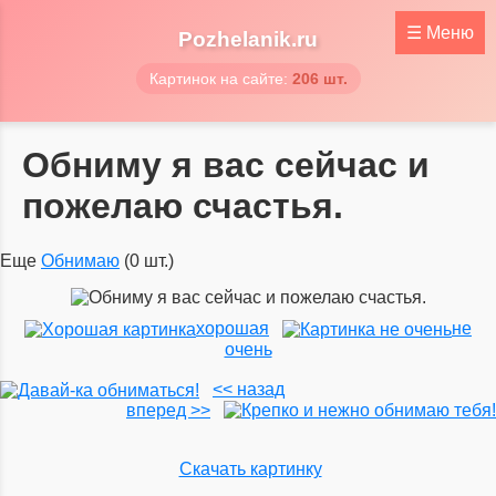
☰
Меню
Pozhelanik.ru
Картинок на сайте:
206 шт.
Обниму я вас сейчас и
пожелаю счастья.
Еще
Обнимаю
(0 шт.)
хорошая
не
очень
<< назад
вперед >>
Скачать картинку